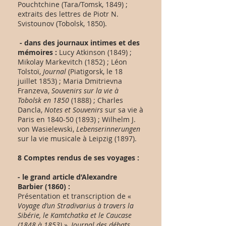
Pouchtchine (Tara/Tomsk, 1849) ;
extraits des lettres de Piotr N.
Svistounov (Tobolsk, 1850).
- dans des journaux intimes et des
mémoires :
Lucy Atkinson (1849) ;
Mikolay Markevitch (1852) ; Léon
Tolstoï,
Journal
(Piatigorsk, le 18
juillet 1853) ; Maria Dmitrievna
Franzeva,
Souvenirs sur la vie à
Tobolsk en 1850
(1888) ; Charles
Dancla,
Notes et Souvenirs
sur sa vie à
Paris en
1840-50 (1893)
; Wilhelm J.
von Wasielewski,
Lebenserinnerungen
sur la vie musicale à Leipzig (1897).
8 Comptes rendus de ses voyages :
- le grand article d’Alexandre
Barbier (1860) :
Présentation et transcription de «
Voyage d’un Stradivarius à travers la
Sibérie, le Kamtchatka et le Caucase
(1848 à 1853)
»,
Journal des débats